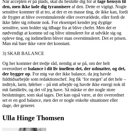
Når accepten er på plads, skal du beslutte dig for at
tage hensyn til
den, men ikke lade dig tyrannisere
af den. Dette er vigtigt. Nogle
sensitive kommer til at tro, at der er en masse ting, de ikke kan, fordi
de frygter at blive overstimulerede eller overvældede, eller fordi de
ikke føler sig robuste nok. For eksempel kender jeg dygtige
sensitive, som holder sig tilbage fra at blive chefer. Men det er
nødvendigt at komme ud og blive stimuleret for at udvikle sig og
opleve ting, og indimellem bliver man overstimuleret. Det er prisen.
Man må bare ikke være det konstant.
3) SKAB BALANCE
Og her kommer det tredje råd, nemlig at se på, om der helt
overordnet er
balance i dit liv imellem det, der udmatter, og det,
der bygger op
. For mig var der ikke balance, da jeg havde
fuldtidsarbejde som redaktionschef. Jeg fik ‘for meget’ af det hele –
indtryk, larm, følelser – på mit arbejde og havde ikke energi nok til
mit familieliv, og det
vil
jeg have. Så måske er der nogle store
beslutninger, som skal tages. Det kan også være, at der overordnet
set er en god balance, men der er nogle enkelte situationer eller
dage, der generer.
Ulla Hinge Thomsen