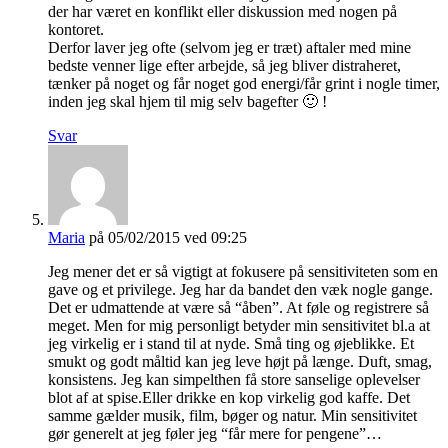
der har været en konflikt eller diskussion med nogen på
kontoret.
Derfor laver jeg ofte (selvom jeg er træt) aftaler med mine
bedste venner lige efter arbejde, så jeg bliver distraheret,
tænker på noget og får noget god energi/får grint i nogle timer,
inden jeg skal hjem til mig selv bagefter 🙂 !
Svar
Maria
på 05/02/2015 ved 09:25
Jeg mener det er så vigtigt at fokusere på sensitiviteten som en
gave og et privilege. Jeg har da bandet den væk nogle gange.
Det er udmattende at være så “åben”. At føle og registrere så
meget. Men for mig personligt betyder min sensitivitet bl.a at
jeg virkelig er i stand til at nyde. Små ting og øjeblikke. Et
smukt og godt måltid kan jeg leve højt på længe. Duft, smag,
konsistens. Jeg kan simpelthen få store sanselige oplevelser
blot af at spise.Eller drikke en kop virkelig god kaffe. Det
samme gælder musik, film, bøger og natur. Min sensitivitet
gør generelt at jeg føler jeg “får mere for pengene”…