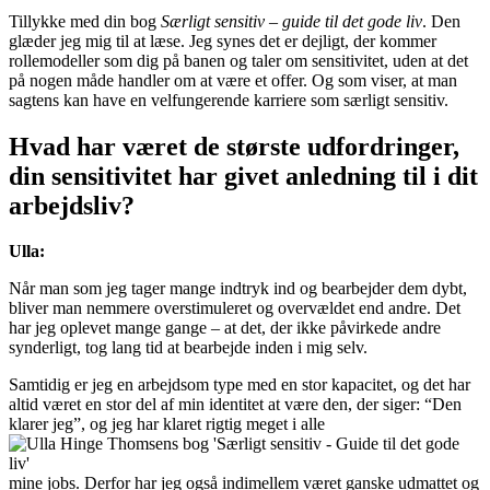
Tillykke med din bog
Særligt sensitiv – guide til det gode liv
. Den
glæder jeg mig til at læse. Jeg synes det er dejligt, der kommer
rollemodeller som dig på banen og taler om sensitivitet, uden at det
på nogen måde handler om at være et offer. Og som viser, at man
sagtens kan have en velfungerende karriere som særligt sensitiv.
Hvad har været de største udfordringer,
din sensitivitet har givet anledning til i dit
arbejdsliv?
Ulla:
Når man som jeg tager mange indtryk ind og bearbejder dem dybt,
bliver man nemmere overstimuleret og overvældet end andre. Det
har jeg oplevet mange gange – at det, der ikke påvirkede andre
synderligt, tog lang tid at bearbejde inden i mig selv.
Samtidig er jeg en arbejdsom type med en stor kapacitet, og det har
altid været en stor del af min identitet at være den, der siger: “Den
klarer jeg”, og jeg har klaret rigtig meget i alle
mine jobs. Derfor har jeg også indimellem været ganske udmattet og