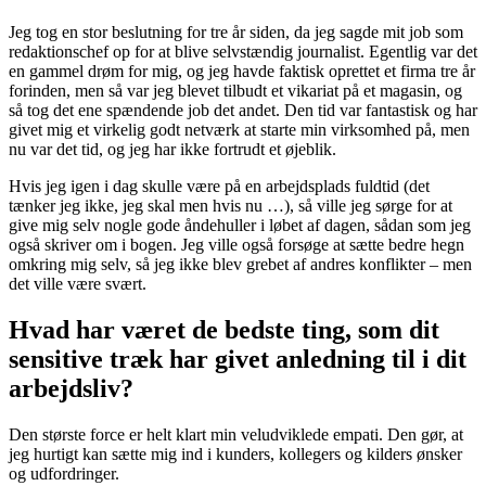
Jeg tog en stor beslutning for tre år siden, da jeg sagde mit job som
redaktionschef op for at blive selvstændig journalist. Egentlig var det
en gammel drøm for mig, og jeg havde faktisk oprettet et firma tre år
forinden, men så var jeg blevet tilbudt et vikariat på et magasin, og
så tog det ene spændende job det andet. Den tid var fantastisk og har
givet mig et virkelig godt netværk at starte min virksomhed på, men
nu var det tid, og jeg har ikke fortrudt et øjeblik.
Hvis jeg igen i dag skulle være på en arbejdsplads fuldtid (det
tænker jeg ikke, jeg skal men hvis nu …), så ville jeg sørge for at
give mig selv nogle gode åndehuller i løbet af dagen, sådan som jeg
også skriver om i bogen. Jeg ville også forsøge at sætte bedre hegn
omkring mig selv, så jeg ikke blev grebet af andres konflikter – men
det ville være svært.
Hvad har været de bedste ting, som dit
sensitive træk har givet anledning til i dit
arbejdsliv?
Den største force er helt klart min veludviklede empati. Den gør, at
jeg hurtigt kan sætte mig ind i kunders, kollegers og kilders ønsker
og udfordringer.