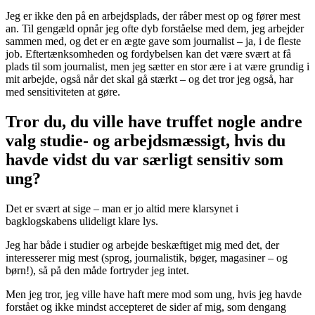
Jeg er ikke den på en arbejdsplads, der råber mest op og fører mest
an. Til gengæld opnår jeg ofte dyb forståelse med dem, jeg arbejder
sammen med, og det er en ægte gave som journalist – ja, i de fleste
job. Eftertænksomheden og fordybelsen kan det være svært at få
plads til som journalist, men jeg sætter en stor ære i at være grundig i
mit arbejde, også når det skal gå stærkt – og det tror jeg også, har
med sensitiviteten at gøre.
Tror du, du ville have truffet nogle andre
valg studie- og arbejdsmæssigt, hvis du
havde vidst du var særligt sensitiv som
ung?
Det er svært at sige – man er jo altid mere klarsynet i
bagklogskabens ulideligt klare lys.
Jeg har både i studier og arbejde beskæftiget mig med det, der
interesserer mig mest (sprog, journalistik, bøger, magasiner – og
børn!), så på den måde fortryder jeg intet.
Men jeg tror, jeg ville have haft mere mod som ung, hvis jeg havde
forstået og ikke mindst accepteret de sider af mig, som dengang