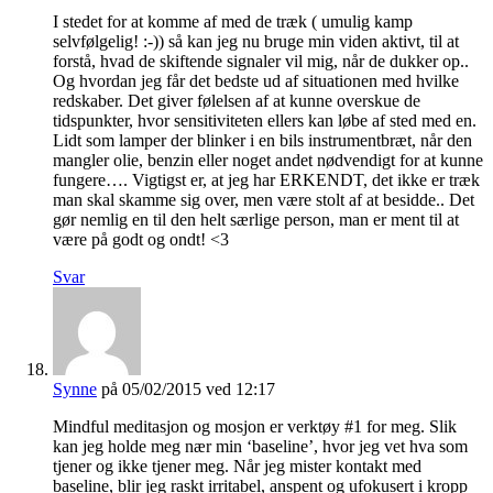
I stedet for at komme af med de træk ( umulig kamp
selvfølgelig! :-)) så kan jeg nu bruge min viden aktivt, til at
forstå, hvad de skiftende signaler vil mig, når de dukker op..
Og hvordan jeg får det bedste ud af situationen med hvilke
redskaber. Det giver følelsen af at kunne overskue de
tidspunkter, hvor sensitiviteten ellers kan løbe af sted med en.
Lidt som lamper der blinker i en bils instrumentbræt, når den
mangler olie, benzin eller noget andet nødvendigt for at kunne
fungere…. Vigtigst er, at jeg har ERKENDT, det ikke er træk
man skal skamme sig over, men være stolt af at besidde.. Det
gør nemlig en til den helt særlige person, man er ment til at
være på godt og ondt! <3
Svar
Synne
på 05/02/2015 ved 12:17
Mindful meditasjon og mosjon er verktøy #1 for meg. Slik
kan jeg holde meg nær min ‘baseline’, hvor jeg vet hva som
tjener og ikke tjener meg. Når jeg mister kontakt med
baseline, blir jeg raskt irritabel, anspent og ufokusert i kropp