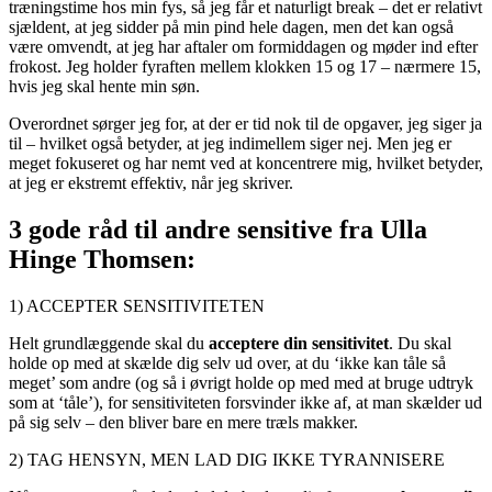
træningstime hos min fys, så jeg får et naturligt break – det er relativt
sjældent, at jeg sidder på min pind hele dagen, men det kan også
være omvendt, at jeg har aftaler om formiddagen og møder ind efter
frokost. Jeg holder fyraften mellem klokken 15 og 17 – nærmere 15,
hvis jeg skal hente min søn.
Overordnet sørger jeg for, at der er tid nok til de opgaver, jeg siger ja
til – hvilket også betyder, at jeg indimellem siger nej. Men jeg er
meget fokuseret og har nemt ved at koncentrere mig, hvilket betyder,
at jeg er ekstremt effektiv, når jeg skriver.
3 gode råd til andre sensitive fra Ulla
Hinge Thomsen:
1) ACCEPTER SENSITIVITETEN
Helt grundlæggende skal du
acceptere din sensitivitet
. Du skal
holde op med at skælde dig selv ud over, at du ‘ikke kan tåle så
meget’ som andre (og så i øvrigt holde op med med at bruge udtryk
som at ‘tåle’), for sensitiviteten forsvinder ikke af, at man skælder ud
på sig selv – den bliver bare en mere træls makker.
2) TAG HENSYN, MEN LAD DIG IKKE TYRANNISERE