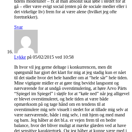
tidens modeluner – fx at man absolut skal løbe i stedet for at
gå – eller være evigt social (enten på de sociale medier eller i
det virkelige liv) frem for at være alene (hvilket jeg ofte
foretrækker).
Svar
Lykke
på 05/02/2015 ved 10:58
Ih hvor vil jeg gerne deltage i konkurrencen, men dit
spørgsmål har gjort det klart for mig at jeg stadig kun er nået
til det stadie hvor det hele handler om at “hele sår” hele tiden.
Mine vigtigste midler er at gøre ting bevidst langsomt og
nærværende for at undgå overstimulering, at høre Arvo Pärts
“Spiegel im Spiegel” i sløjfe for at “køle ned” når jeg alligevel
er blevet overstimuleret, og hele tiden at være både
opmærksom på og tage hånd om en tendens til at
overstimulere mig selv visuelt i stedet for at tillade mig selv at
være nærværende, både i mig selv, i mit hjem og med mand
og barn. Jeg håber at det bl.a. er vejen frem til en bedre
balance, hvor det bliver muligt at mærke glæden ved at have
det sensitive karaktertræk. Og jeg håber at kunne være med i