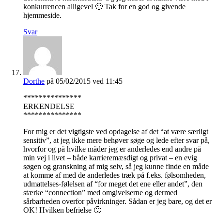
konkurrencen alligevel 🙂 Tak for en god og givende
hjemmeside.
Svar
Dorthe
på 05/02/2015 ved 11:45
***************
ERKENDELSE
***************
For mig er det vigtigste ved opdagelse af det “at være særligt
sensitiv”, at jeg ikke mere behøver søge og lede efter svar på,
hvorfor og på hvilke måder jeg er anderledes end andre på
min vej i livet – både karrieremæsdigt og privat – en evig
søgen og granskning af mig selv, så jeg kunne finde en måde
at komme af med de anderledes træk på f.eks. følsomheden,
udmattelses-følelsen af “for meget det ene eller andet”, den
stærke “connection” med omgivelserne og dermed
sårbarheden overfor påvirkninger. Sådan er jeg bare, og det er
OK! Hvilken befrielse 🙂