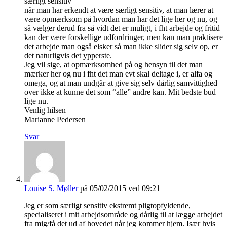
særligt sensitiv –
når man har erkendt at være særligt sensitiv, at man lærer at
være opmærksom på hvordan man har det lige her og nu, og
så vælger derud fra så vidt det er muligt, i fht arbejde og fritid
kan der være forskellige udfordringer, men kan man praktisere
det arbejde man også elsker så man ikke slider sig selv op, er
det naturligvis det ypperste.
Jeg vil sige, at opmærksomhed på og hensyn til det man
mærker her og nu i fht det man evt skal deltage i, er alfa og
omega, og at man undgår at give sig selv dårlig samvittighed
over ikke at kunne det som “alle” andre kan. Mit bedste bud
lige nu.
Venlig hilsen
Marianne Pedersen
Svar
Louise S. Møller
på 05/02/2015 ved 09:21
Jeg er som særligt sensitiv ekstremt pligtopfyldende,
specialiseret i mit arbejdsområde og dårlig til at lægge arbejdet
fra mig/få det ud af hovedet når jeg kommer hjem. Især hvis