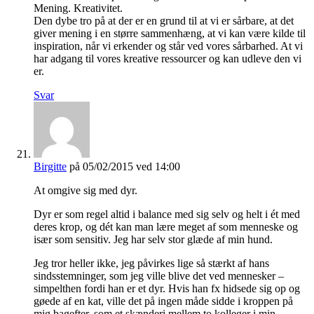
Mening. Kreativitet.
Den dybe tro på at der er en grund til at vi er sårbare, at det
giver mening i en større sammenhæng, at vi kan være kilde til
inspiration, når vi erkender og står ved vores sårbarhed. At vi
har adgang til vores kreative ressourcer og kan udleve den vi
er.
Svar
Birgitte
på 05/02/2015 ved 14:00
At omgive sig med dyr.
Dyr er som regel altid i balance med sig selv og helt i ét med
deres krop, og dét kan man lære meget af som menneske og
især som sensitiv. Jeg har selv stor glæde af min hund.
Jeg tror heller ikke, jeg påvirkes lige så stærkt af hans
sindsstemninger, som jeg ville blive det ved mennesker –
simpelthen fordi han er et dyr. Hvis han fx hidsede sig op og
gøede af en kat, ville det på ingen måde sidde i kroppen på
mig bagefter, som et skænderi mellem to kolleger i min