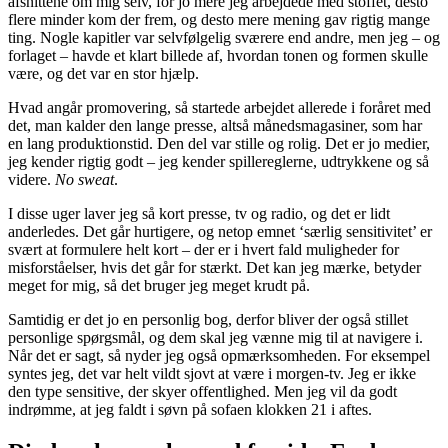
afsnittene om mig selv, for jo mere jeg arbejdede med stoffet, desto
flere minder kom der frem, og desto mere mening gav rigtig mange
ting. Nogle kapitler var selvfølgelig sværere end andre, men jeg – og
forlaget – havde et klart billede af, hvordan tonen og formen skulle
være, og det var en stor hjælp.
Hvad angår promovering, så startede arbejdet allerede i foråret med
det, man kalder den lange presse, altså månedsmagasiner, som har
en lang produktionstid. Den del var stille og rolig. Det er jo medier,
jeg kender rigtig godt – jeg kender spillereglerne, udtrykkene og så
videre.
No sweat
.
I disse uger laver jeg så kort presse, tv og radio, og det er lidt
anderledes. Det går hurtigere, og netop emnet ‘særlig sensitivitet’ er
svært at formulere helt kort – der er i hvert fald muligheder for
misforståelser, hvis det går for stærkt. Det kan jeg mærke, betyder
meget for mig, så det bruger jeg meget krudt på.
Samtidig er det jo en personlig bog, derfor bliver der også stillet
personlige spørgsmål, og dem skal jeg vænne mig til at navigere i.
Når det er sagt, så nyder jeg også opmærksomheden. For eksempel
syntes jeg, det var helt vildt sjovt at være i morgen-tv. Jeg er ikke
den type sensitive, der skyer offentlighed. Men jeg vil da godt
indrømme, at jeg faldt i søvn på sofaen klokken 21 i aftes.