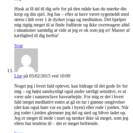
Husk at få tid til dig selv for på den måde kan du mærke din
krop og din sjæl. Jeg har – efter at have været sygemeldt med
stress i lidt over 1 år dyrket yoga og meditation. Det hjælper
mig rigtig meget til at finde fodfæste og ikke overreagere altid
i situationer samtidig at vide at jeg er ok som jeg er! Masser af
kærlighed til dig herfra!
Svar
Lise
på 05/02/2015 ved 10:09
Noget jeg i hvert fald oplever, kan bidrage til det gode liv for
mig – og højst sandsynligt også andre særligt sensitive, er at
være ude i naturen/lave havearbejde. For mig er det i hvert
fald meget meditativt enten at gå en tur i grønne omgivelser
(det kan også bare var en park i byen) eller rode i jorden. Når
jeg roder i jorden glemmer jeg tid og sted og bliver ladet op.
Jeg er meget til stede i nuet og tænker ikke så meget, som jeg
ellers har tendens til – det er meget befriende.