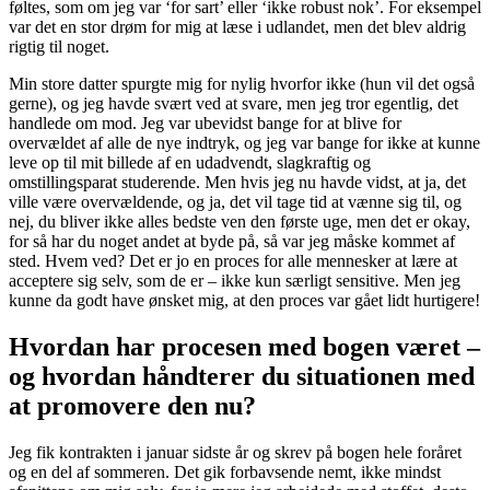
føltes, som om jeg var ‘for sart’ eller ‘ikke robust nok’. For eksempel
var det en stor drøm for mig at læse i udlandet, men det blev aldrig
rigtig til noget.
Min store datter spurgte mig for nylig hvorfor ikke (hun vil det også
gerne), og jeg havde svært ved at svare, men jeg tror egentlig, det
handlede om mod. Jeg var ubevidst bange for at blive for
overvældet af alle de nye indtryk, og jeg var bange for ikke at kunne
leve op til mit billede af en udadvendt, slagkraftig og
omstillingsparat studerende. Men hvis jeg nu havde vidst, at ja, det
ville være overvældende, og ja, det vil tage tid at vænne sig til, og
nej, du bliver ikke alles bedste ven den første uge, men det er okay,
for så har du noget andet at byde på, så var jeg måske kommet af
sted. Hvem ved? Det er jo en proces for alle mennesker at lære at
acceptere sig selv, som de er – ikke kun særligt sensitive. Men jeg
kunne da godt have ønsket mig, at den proces var gået lidt hurtigere!
Hvordan har procesen med bogen været –
og hvordan håndterer du situationen med
at promovere den nu?
Jeg fik kontrakten i januar sidste år og skrev på bogen hele foråret
og en del af sommeren. Det gik forbavsende nemt, ikke mindst