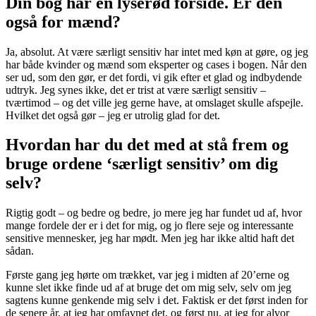
Din bog har en lyserød forside. Er den
også for mænd?
Ja, absolut. At være særligt sensitiv har intet med køn at gøre, og jeg
har både kvinder og mænd som eksperter og cases i bogen. Når den
ser ud, som den gør, er det fordi, vi gik efter et glad og indbydende
udtryk. Jeg synes ikke, det er trist at være særligt sensitiv –
tværtimod – og det ville jeg gerne have, at omslaget skulle afspejle.
Hvilket det også gør – jeg er utrolig glad for det.
Hvordan har du det med at stå frem og
bruge ordene ‘særligt sensitiv’ om dig
selv?
Rigtig godt – og bedre og bedre, jo mere jeg har fundet ud af, hvor
mange fordele der er i det for mig, og jo flere seje og interessante
sensitive mennesker, jeg har mødt. Men jeg har ikke altid haft det
sådan.
Første gang jeg hørte om trækket, var jeg i midten af 20’erne og
kunne slet ikke finde ud af at bruge det om mig selv, selv om jeg
sagtens kunne genkende mig selv i det. Faktisk er det først inden for
de senere år, at jeg har omfavnet det, og først nu, at jeg for alvor