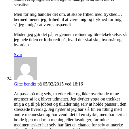
sensitive.
Men for mig handler det om, at skabe frihed med trykhed…
hermed mener jeg, frihed til at være mig og trykhed for mig,
så jeg undgår at være anspændt.
Måden jeg gør det på, er gennem rotiner og tilrettelækkelse, så
jeg hele tiden er forberedt på, hvad der skal ske, hvornår og
hvordan.
Svar
Gitte bendix
på 05/02/2015 ved 18:16
At passe på mig selv, mærke efter og ikke overtræde mine
grænser så jeg bliver udmattet. Jeg dyrker yoga og trækker
mig a og til på jobbet og tillader mig selv at holde pauser i den
stressede hverdag. Jeg nyder at jeg har s å fin en føling med
andre mennesker og har vendt det til en styrke, men har lært at
holde igen med min mening eller løsninger, før mine
medmennesker har selv har fået en chance for selv at mærke