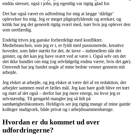
endda stresset, også i jobs, jeg egentlig var rigtig glad for.
Det har også været en udfordring for mig at lægge ‘dårlige’
oplevelser fra mig. Jeg er meget pligtopfyldende og ærekær, og
kritik har jeg det generelt rigtig svært med, især hvis jeg oplever den
som uretfærdig.
Endelig trives jeg ganske forfærdeligt med konflikter.
Mediebranchen, som jeg er i, er fyldt med passionerede, kreative
hoveder, som føler stærkt for det, de laver – indimellem slår det
gnister, og det kan jeg have svært ved at være i. Også selv om det
slet ikke handler om mig (og selvfølgelig endnu værre, hvis det gør).
Omvendt har jeg fundet nogle af mine bedste venner gennem mit
arbejde.
Jeg elsker at arbejde, og jeg elsker at være del af en redaktion, der
arbejder sammen mod et fælles mål. Jeg kan bare godt blive ret træt
og mæt af det også – derfor har jeg mere energi, nu hvor jeg er
selvstændig. Til gengæld mangler jeg så lidt på
samhørighedskontoen. Heldigvis ser jeg rigtig mange af mine gamle
kolleger stadigvæk, både privat og i arbejdssammenhænge.
Hvordan er du kommet ud over
udfordringerne?