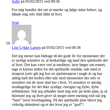
Sofie
på 05/02/2015 ved 09:36
For mig handler det om at mærke og følge mine behov, og
tillade mig selv fuld tillid til livet.
Svar
Lise Lykke Larsen
på 05/02/2015 ved 09:38
Det jeg mener kan bidrage til det gode liv for mennesker der
er særligt sensitive er, at beskæftige sig med den spirituelle del
af livet. Det kan være ved at meditere, læse bøger om emnet,
tage et kursus inden for det spirituelle område, tale med et
terapeut (selv gik jeg hos en sjælsterapeut i nogle år og har
aldrig haft det bedre) eller tale med mennesker der selv er
sensitive om de store tind her i livet. Vi sensitive er utrolig
modtagelige for det ikke synlige, energier og dybe, dybe
reflektioner. Når jeg arbejder med mig selv på dette plan, ja så
blomstre jeg og livet giver så meget mere mening end når jeg
“bare” laver hverdagsting. På det spirituelle plan bliver jeg
virkelig stimuleret og er der hvor jeg er “god”!