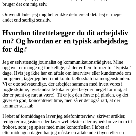
bruger det om mig selv.
Omvendt lader jeg mig heller ikke definere af det. Jeg er meget
andet end særligt sensitiv.
Hvordan tilrettelægger du dit arbejdsliv
nu? Og hvordan er en typisk arbejdsdag
for dig?
Jeg er selvstændig journalist og kommunikationsrådgiver. Mine
opgaver er mange og forskellige, så der er flere former for ‘typiske’
dage. Hvis jeg ikke har en aftale om interview eller kundemøde om
morgenen, tager jeg hen i mit kontorfællesskab fra morgenstunden.
Vi er otte selvstændige, der arbejder sammen med hvert vores i
nogle skønne, nyistandsatte lokaler (det betyder meget for mig, at
der er pænt og rart at være). Tit er jeg den første på pinden, og det
giver en god, koncentreret time, men så er det også rart, at der
kommer selskab.
I løbet af formiddagen laver jeg telefoninterview, skriver artikler,
redigerer magasiner eller laver webtekster eller nyhedsbreve frem til
frokost, som jeg spiser med mine kontorfæller. I løbet af
eftermiddagen dagen har jeg måske en aftale ude i byen eller en