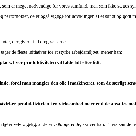
e, som er meget nødvendige for vores samfund, men som ikke sættes synd
 og parforholdet, de er også vigtige for udviklingen af et sundt og godt m
ter, der giver ilt til omgivelserne.
ager de fleste initiativer for at styrke arbejdsmiljøet, mener han:
ads, hvor produktiviteten vil falde lidt efter lidt.
nde, fordi man mangler den olie i maskineriet, som de særligt sensi
 påvirker produktiviteten i en virksomhed mere end de ansattes mot
iljø er selvfølgelig, at de er
velfungerende
, skriver han. Ellers kan de r