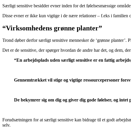
Særligt sensitive besidder evner inden for det følelsesmæssige områd
Disse evner er ikke kun vigtige i de nære relationer – f.eks i familien
“Virksomhedens grønne planter”
Trond døber derfor særligt sensitive mennesker de ‘grønne planter’. Plan
Det er de sensitive, der spørger hvordan de andre har det, og dem, der t
“En arbejdsplads uden særligt sensitive er en fattig arbejdspl
Gennemtrækket vil stige og vigtige ressourcepersoner forsvi
De bekymrer sig om dig og giver dig gode følelser, og intet
Forudsætningen for at særligt sensitive kan bidrage til et godt arbejdsm
selv.