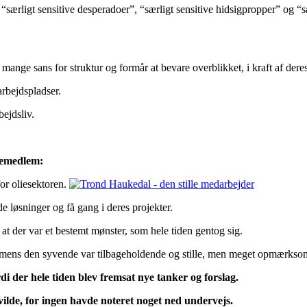
 “særligt sensitive desperadoer”, “særligt sensitive hidsigpropper” og “
mange sans for struktur og formår at bevare overblikket, i kraft af der
rbejdspladser.
ejdsliv.
ppemedlem:
or oliesektoren.
 løsninger og få gang i deres projekter.
 der var et bestemt mønster, som hele tiden gentog sig.
, mens den syvende var tilbageholdende og stille, men meget opmærkso
rdi der hele tiden blev fremsat nye tanker og forslag.
lde, for ingen havde noteret noget ned undervejs.