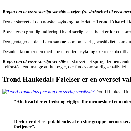
Bogen om at være særligt sensitiv – vejen fra sårbarhed til ressourc
Den er skrevet af den norske psykolog og forfatter
Trond Edvard H
Bogen er en grundig indføring i hvad særlig sensitivitet er for en større
Den gentager en del af den samme teori om særlig sensitivitet, som du b
Desuden kommer den med nogle nyttige psykologiske redskaber til at t
Bogen om at være særligt sensitiv
er skrevet i et sprog, der henvender
indforstået end mange andre bøger, der findes om særlig sensitivitet.
Trond Haukedal: Følelser er en overset va
Trond Haukedal indl
“Alt, hvad der er bedst og vigtigst for mennesker i et mod
Derfor er det ret påfaldende, at en stor gruppe mennesker, 
fortjener”.