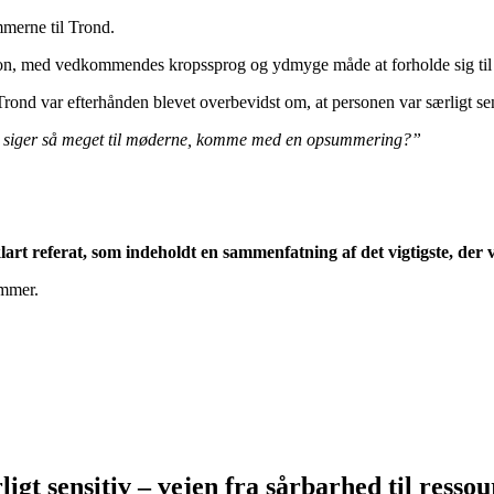
merne til Trond.
son, med vedkommendes kropssprog og ydmyge måde at forholde sig til 
d var efterhånden blevet overbevidst om, at personen var særligt sen
ke siger så meget til møderne, komme med en opsummering?”
art referat, som indeholdt en sammenfatning af det vigtigste, der 
emmer.
gt sensitiv – vejen fra sårbarhed til resso