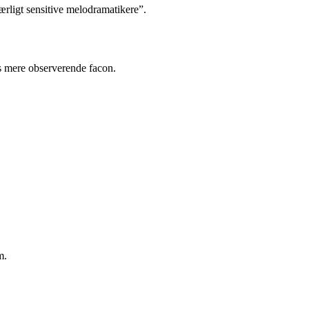
særligt sensitive melodramatikere”.
es mere observerende facon.
m.