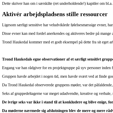
Dette skriver han om i særskilte (ret underholdende!) kapitler om bl.a.
Aktivér arbejdspladsens stille ressourcer
Ligesom særligt sensitive har veludviklede følelsesmæssige evner, har 
Disse evner kan med fordel anerkendes og aktiveres bedre på mange a
Trond Haukedal kommer med et godt eksempel på dette fra sit eget arb
Trond Haukedals egne observationer af et særligt sensitivt gru
Engang var han rådgiver for en projektgruppe på syv personer inden f
Gruppen havde arbejdet i nogen tid, men havde svært ved at finde gode
Da Trond Haukedal observerede gruppens møder, var det påfaldende, at
Seks af gruppedeltagerne var meget udadvendte, kreative og verbale
De ivrige seks var ikke i stand til at konkludere og blive enige, fo
Da møderne nærmede sig afslutningen blev de mere og mere rådvi