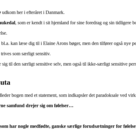
e
udkom her i efteråret i Danmark.
aukedal
, som er kendt i sit hjemland for sine foredrag og sin tidligere 
lse.
l.a. kan læse dig til i Elaine Arons bøger, men den tilfører også nye per
rives som særligt sensitiv.
 sig til den særligt sensitive selv, men også til ikke-særligt sensitive
luta
eder bogen med et statement, som indkapsler det paradoksale ved virke
erne samfund drejer sig om følelser…
som har nogle medfødte, ganske særlige forudsætninger for følelser