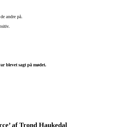
de andre på.
sitiv.
var blevet sagt på mødet.
urce’ af Trond Haukedal