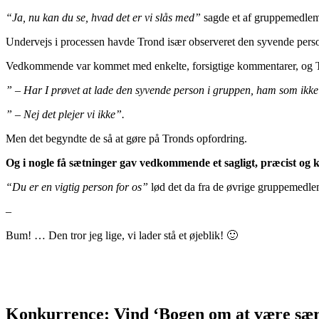
“Ja, nu kan du se, hvad det er vi slås med”
sagde et af gruppemedlem
Undervejs i processen havde Trond især observeret den syvende per
Vedkommende var kommet med enkelte, forsigtige kommentarer, og Tron
” – Har I prøvet at lade den syvende person i gruppen, ham som ik
” – Nej det plejer vi ikke”.
Men det begyndte de så at gøre på Tronds opfordring.
Og i nogle få sætninger gav vedkommende et sagligt, præcist og kl
“Du er en vigtig person for os”
lød det da fra de øvrige gruppemedl
–
Bum! … Den tror jeg lige, vi lader stå et øjeblik! 🙂
Konkurrence: Vind ‘Bogen om at være særli