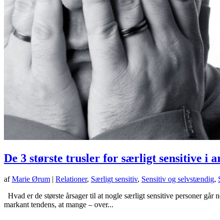
De 3 største trusler for særligt sensitive i a
af
Marie Ørum
|
Relationer
,
Særligt sensitiv
,
Sensitiv og selvstændig
,
Hvad er de største årsager til at nogle særligt sensitive personer går
markant tendens, at mange – over...