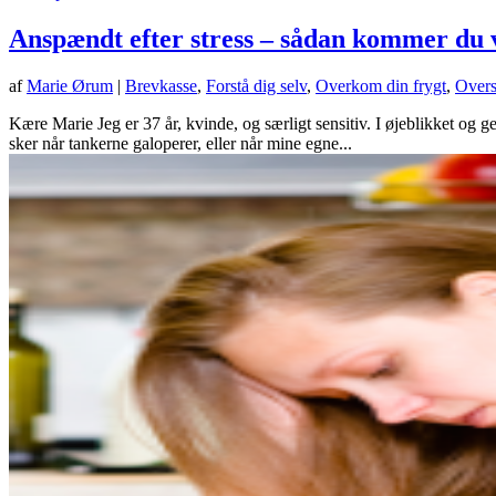
Anspændt efter stress – sådan kommer du 
af
Marie Ørum
|
Brevkasse
,
Forstå dig selv
,
Overkom din frygt
,
Overs
Kære Marie Jeg er 37 år, kvinde, og særligt sensitiv. I øjeblikket og 
sker når tankerne galoperer, eller når mine egne...