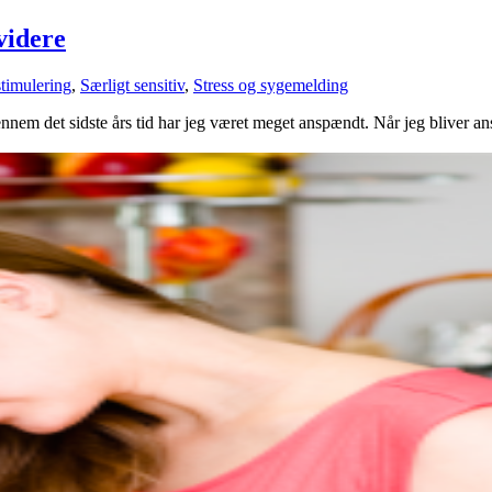
videre
timulering
,
Særligt sensitiv
,
Stress og sygemelding
gennem det sidste års tid har jeg været meget anspændt. Når jeg bliver a