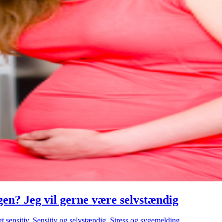
gen? Jeg vil gerne være selvstændig
t sensitiv
,
Sensitiv og selvstændig
,
Stress og sygemelding