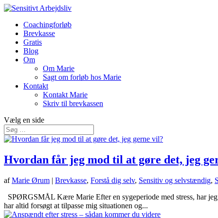
Coachingforløb
Brevkasse
Gratis
Blog
Om
Om Marie
Sagt om forløb hos Marie
Kontakt
Kontakt Marie
Skriv til brevkassen
Vælg en side
Hvordan får jeg mod til at gøre det, jeg ge
af
Marie Ørum
|
Brevkasse
,
Forstå dig selv
,
Sensitiv og selvstændig
,
S
SPØRGSMÅL Kære Marie Efter en sygeperiode med stress, har jeg fundet
har altid forsøgt at tilpasse mig situationen og...