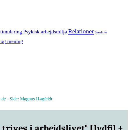
Relationer
timulering
Psykisk arbejdsmiljø
Sensitive
 og mening
le.de · Side: Magnus Høgfeldt
rives i arbejdslivet" [lydfil +