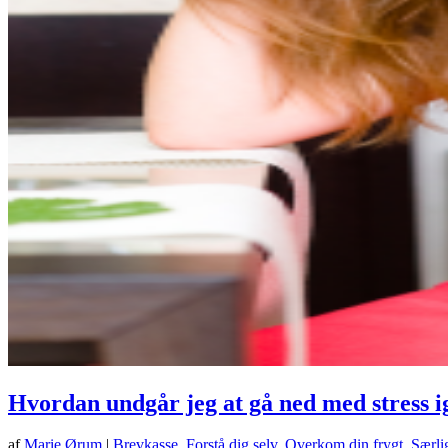
Hvordan undgår jeg at gå ned med stress i
af
Marie Ørum
|
Brevkasse
,
Forstå dig selv
,
Overkom din frygt
,
Særlig