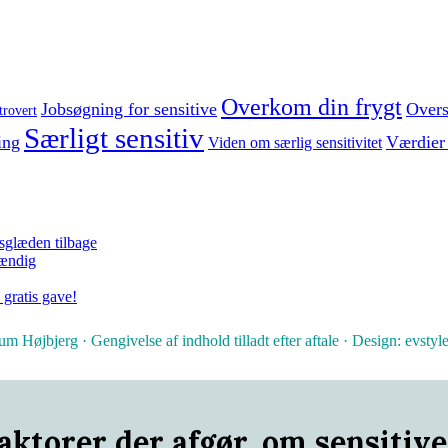
Overkom din frygt
Jobsøgning for sensitive
Overs
trovert
Særligt sensitiv
ing
Værdier
Viden om særlig sensitivitet
dsglæden tilbage
tændig
 gratis gave!
Højbjerg · Gengivelse af indhold tilladt efter aftale · Design: evsty
ktorer der afgør, om sensitive t