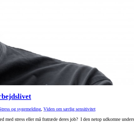
rbejdslivet
Stress og sygemelding
,
Viden om særlig sensitivitet
 ned med stress eller må fratræde deres job? I den netop udkomne undersø